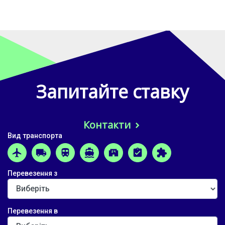
Запитайте ставку
Контакти
Вид транспорта
airplanemode_active
local_shipping
train
directions_boat
local_convenience_store
assignment_turned_in
extension
Перевезення з
Перевезення в