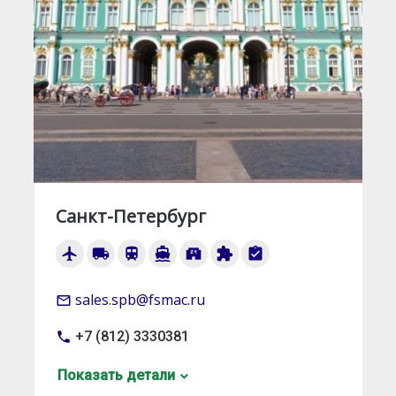
Санкт-Петербург
airplanemode_active
local_shipping
train
directions_boat
local_convenience_store
extension
assignment_turned_in
sales.spb@fsmac.ru
mail_outline
+7 (812) 3330381
local_phone
Показать детали