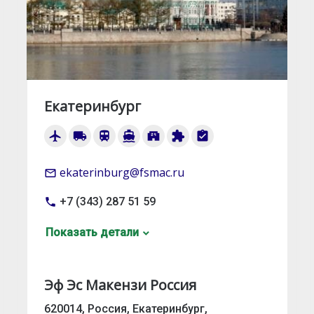
Екатеринбург
airplanemode_active
local_shipping
train
directions_boat
local_convenience_store
extension
assignment_turned_in
ekaterinburg@fsmac.ru
mail_outline
+7 (343) 287 51 59
local_phone
Показать детали
Эф Эс Макензи Россия
620014, Россия, Екатеринбург,