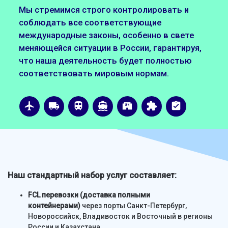
Мы стремимся строго контролировать и
соблюдать все соответствующие
международные законы, особенно в свете
меняющейся ситуации в России, гарантируя,
что наша деятельность будет полностью
соответствовать мировым нормам.
airplanemode_active
local_shipping
train
directions_boat
local_convenience_store
extension
assignment_turned_in
Наш стандартный набор услуг составляет:
FCL перевозки (доставка полными
контейнерами)
через порты Санкт-Петербург,
Новороссийск, Владивосток и Восточный в регионы
России и Казахстана