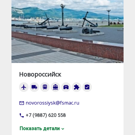
Новороссийск
airplanemode_active
local_shipping
train
directions_boat
local_convenience_store
extension
assignment_turned_in
novorossiysk@fsmac.ru
mail_outline
+7 (9887) 620 558
local_phone
Показать детали