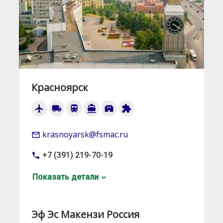
Красноярск
airplanemode_active
local_shipping
train
directions_boat
local_convenience_store
extension
krasnoyarsk@fsmac.ru
mail_outline
+7 (391) 219-70-19
local_phone
Показать детали
Эф Эс Макензи Россия