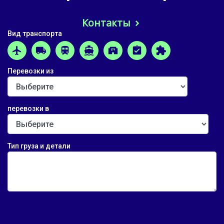
Контакты
Вид транспорта
airplanemode_active
local_shipping
train
directions_boat
local_convenience_store
assignment_turned_in
extension
Перевозки из
перевозки в
Тип груза и детали