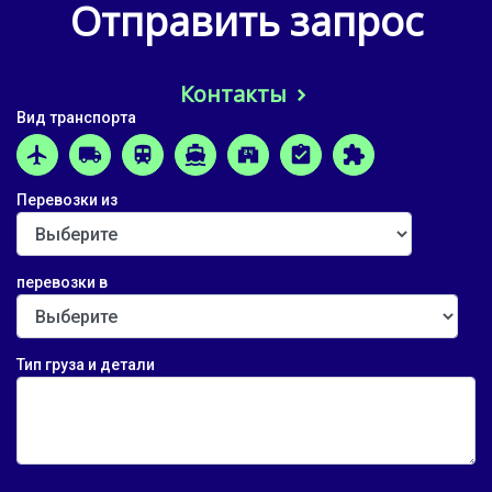
Отправить запрос
Контакты
Вид транспорта
airplanemode_active
local_shipping
train
directions_boat
local_convenience_store
assignment_turned_in
extension
Перевозки из
перевозки в
Тип груза и детали